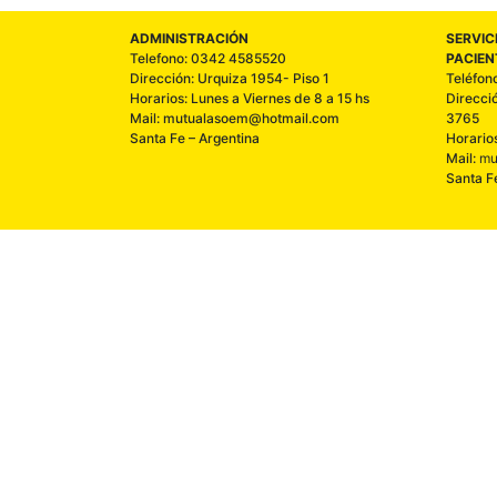
ADMINISTRACIÓN
SERVIC
Telefono: 0342 4585520
PACIEN
Dirección: Urquiza 1954- Piso 1
Teléfon
Horarios: Lunes a Viernes de 8 a 15 hs
Direcci
Mail: mutualasoem@hotmail.com
3765
Santa Fe – Argentina
Horario
Mail:
mu
Santa F