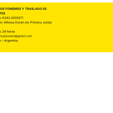
IOS FÚNEBRES Y TRASLADO DE
TES
o: 0342 4535271
ón: Alfonso Durán (ex Primera Junta)
s: 24 horas
tualasoem@gmail.com
e – Argentina