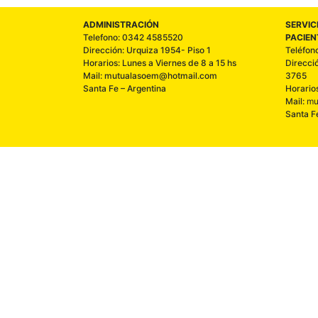
ADMINISTRACIÓN
SERVIC
Telefono: 0342 4585520
PACIEN
Dirección: Urquiza 1954- Piso 1
Teléfon
Horarios: Lunes a Viernes de 8 a 15 hs
Direcci
Mail: mutualasoem@hotmail.com
3765
Santa Fe – Argentina
Horario
Mail:
mu
Santa F