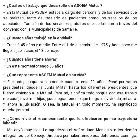
– ¿Cuál es el trabajo que desarrolló en ASOEM Mutual?
– En la Mutual de ASOEM estaba a cargo del personal y de los servicios que
se realizan, tanto del traslado de pacientes como los sepelios de los
asociados. También de los servicios gratuitos que se brindan a través del
convenio con la Municipalidad de Santa Fe.
– ¿Cuántos años trabajó en la entidad?
– Trabajé 45 años y medio. Entré el 1 de diciembre de 1975 y hace poco me
llegó la jubilación, el 13 de mayo.
– ¿Cuántos años tiene ahora?
– En este momento tengo 65 años.
– ¿Qué representa ASOEM Mutual en su vida?
– Fue todo, porque yo comencé cuando tenía 20 años. Pasé por varios
presidentes, desde la Junta Militar hasta los diferentes presidentes que
fueron viniendo a la Mutual. Para mí, significa todo porque con ese trabajo
me casé, tuve tres hijas, pude lograr tener lo que tengo: mi vivienda, mi auto.
Y ahora la jubilación. O sea, la Mutual, en todo momento, ha significado
mucho para mí.
– ¿Cómo vivió el reconocimiento que le efectuaron por su trayectoria
laboral?
– Me cayó muy bien. Le agradezco al señor Juan Medina y a los demás
integrantes del Consejo Directivo por haber tenido esa deferencia conmigo.