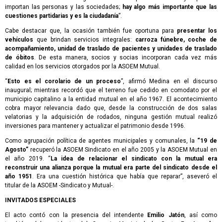
importan las personas y las sociedades;
hay algo más importante que las
cuestiones partidarias y es la ciudadanía
”.
Cabe destacar que, la ocasión también fue oportuna para
presentar los
vehículos
que brindan servicios integrales:
carroza fúnebre, coche de
acompañamiento, unidad de traslado de pacientes y unidades de traslado
de óbitos
. De esta manera, socios y socias incorporan cada vez más
calidad en los servicios otorgados por la ASOEM Mutual.
“
Esto es el corolario de un proceso
”, afirmó Medina en el discurso
inaugural; mientras recordó que el terreno fue cedido en comodato por el
municipio capitalino a la entidad mutual en el año 1967. El acontecimiento
cobra mayor relevancia dado que, desde la construcción de dos salas
velatorias y la adquisición de rodados, ninguna gestión mutual realizó
inversiones para mantener y actualizar el patrimonio desde 1996.
Como agrupación política de agentes municipales y comunales, la
“19 de
Agosto”
recuperó la ASOEM Sindicato en el año 2005 y la ASOEM Mutual en
el año 2019. “
La idea de relacionar el sindicato con la mutual era
reconstruir una alianza porque la mutual era parte del sindicato desde el
año 1951
. Era una cuestión histórica que había que reparar”, aseveró el
titular de la ASOEM -Sindicato y Mutual-.
INVITADOS ESPECIALES
El acto contó con la presencia del intendente
Emilio Jatón
, así como