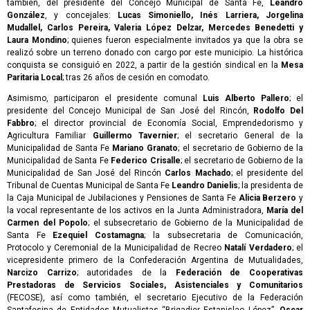
también, del presidente del Concejo Municipal de Santa Fe,
Leandro
González
, y concejales:
Lucas Simoniello, Inés Larriera, Jorgelina
Mudallel, Carlos Pereira, Valeria López Delzar, Mercedes Benedetti y
Laura Mondino
; quienes fueron especialmente invitados ya que la obra se
realizó sobre un terreno donado con cargo por este municipio. La histórica
conquista se consiguió en 2022, a partir de la gestión sindical en la
Mesa
Paritaria Local
; tras 26 años de cesión en comodato.
Asimismo, participaron el presidente comunal
Luis Alberto Pallero
; el
presidente del Concejo Municipal de San José del Rincón,
Rodolfo Del
Fabbro
; el director provincial de Economía Social, Emprendedorismo y
Agricultura Familiar
Guillermo Tavernier
; el secretario General de la
Municipalidad de Santa Fe
Mariano Granato
; el secretario de Gobierno de la
Municipalidad de Santa Fe
Federico Crisalle
; el secretario de Gobierno de la
Municipalidad de San José del Rincón
Carlos Machado
; el presidente del
Tribunal de Cuentas Municipal de Santa Fe
Leandro Danielis
; la presidenta de
la Caja Municipal de Jubilaciones y Pensiones de Santa Fe
Alicia Berzero
y
la vocal representante de los activos en la Junta Administradora,
María del
Carmen del Popolo
; el subsecretario de Gobierno de la Municipalidad de
Santa Fe
Ezequiel Costamagna
; la subsecretaria de Comunicación,
Protocolo y Ceremonial de la Municipalidad de Recreo
Natalí Verdadero
; el
vicepresidente primero de la Confederación Argentina de Mutualidades,
Narcizo Carrizo
; autoridades de la
Federación de Cooperativas
Prestadoras de Servicios Sociales, Asistenciales y Comunitarios
(FECOSE), así como también, el secretario Ejecutivo de la Federación