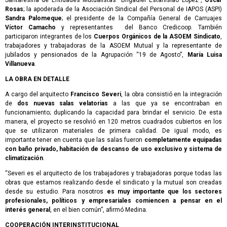
Santafesina de Entidades Mutualistas “Brigadier Estanislao López”,
Oscar
Rosas
; la apoderada de la Asociación Sindical del Personal de IAPOS (ASPI)
Sandra Palomeque
; el presidente de la Compañía General de Carruajes
Víctor Camacho
y representantes del Banco Credicoop. También
participaron integrantes de los
Cuerpos Orgánicos de la ASOEM Sindicato
,
trabajadores y trabajadoras de la ASOEM Mutual y la representante de
jubilados y pensionados de la Agrupación “19 de Agosto”,
María Luisa
Villanueva
.
LA OBRA EN DETALLE
A cargo del arquitecto
Francisco Severi
, la obra consistió en la integración
de
dos nuevas salas velatorias
a las que ya se encontraban en
funcionamiento; duplicando la capacidad para brindar el servicio. De esta
manera, el proyecto se resolvió en 120 metros cuadrados cubiertos en los
que se utilizaron materiales de primera calidad. De igual modo, es
importante tener en cuenta que las salas fueron
completamente equipadas
con baño privado, habitación de descanso de uso exclusivo y sistema de
climatización
.
“Severi es el arquitecto de los trabajadores y trabajadoras porque todas las
obras que estamos realizando desde el sindicato y la mutual son creadas
desde su estudio. Para nosotros
es muy importante que los sectores
profesionales, políticos y empresariales comiencen a pensar en el
interés general
, en el bien común”, afirmó Medina.
COOPERACIÓN INTERINSTITUCIONAL