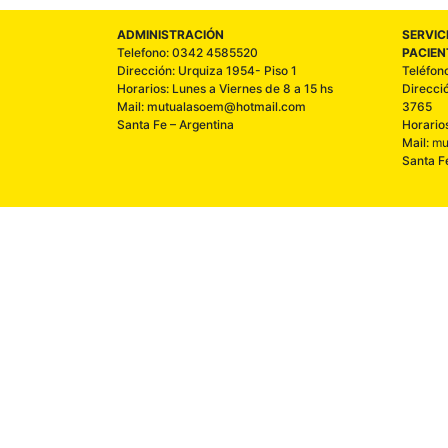
ADMINISTRACIÓN
SERVIC
Telefono: 0342 4585520
PACIEN
Dirección: Urquiza 1954- Piso 1
Teléfon
Horarios: Lunes a Viernes de 8 a 15 hs
Direcci
Mail: mutualasoem@hotmail.com
3765
Santa Fe – Argentina
Horario
Mail:
mu
Santa F