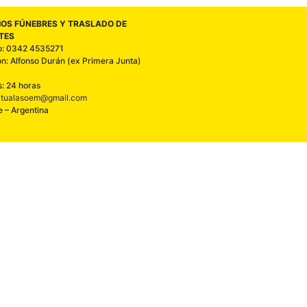
IOS FÚNEBRES Y TRASLADO DE
TES
o: 0342 4535271
ón: Alfonso Durán (ex Primera Junta)
s: 24 horas
tualasoem@gmail.com
e – Argentina