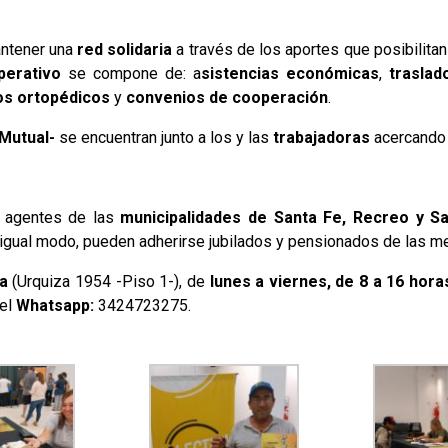
antener una
red solidaria
a través de los aportes que posibilitan
erativo
se compone de: a
sistencias económicas
,
traslad
s ortopédicos
y
convenios de cooperación
.
Mutual-
se encuentran junto a los y las
trabajadoras
acercando 
e agentes de las
municipalidades de Santa Fe, Recreo y S
 igual modo, pueden adherirse jubilados y pensionados de las m
va
(Urquiza 1954 -Piso 1-), de
lunes a viernes, de 8 a 16 hora
del
Whatsapp:
3424723275.