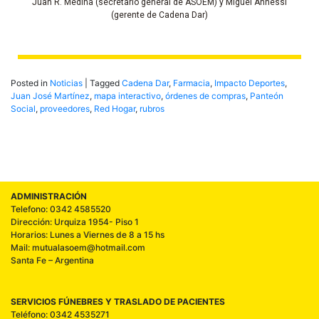
Juan R. Medina (secretario general de ASOEM) y Miguel Annessi
(gerente de Cadena Dar)
Posted in
Noticias
|
Tagged
Cadena Dar
,
Farmacia
,
Impacto Deportes
,
Juan José Martínez
,
mapa interactivo
,
órdenes de compras
,
Panteón
Social
,
proveedores
,
Red Hogar
,
rubros
ADMINISTRACIÓN
Telefono: 0342 4585520
Dirección: Urquiza 1954- Piso 1
Horarios: Lunes a Viernes de 8 a 15 hs
Mail: mutualasoem@hotmail.com
Santa Fe – Argentina
SERVICIOS FÚNEBRES Y TRASLADO DE PACIENTES
Teléfono: 0342 4535271