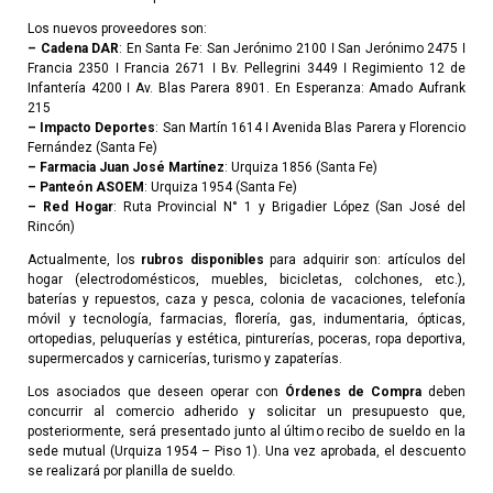
Los nuevos proveedores son:
– Cadena DAR
: En Santa Fe: San Jerónimo 2100 ǀ San Jerónimo 2475 ǀ
Francia 2350 ǀ Francia 2671 ǀ Bv. Pellegrini 3449 ǀ Regimiento 12 de
Infantería 4200 ǀ Av. Blas Parera 8901. En Esperanza: Amado Aufrank
215
– Impacto Deportes
: San Martín 1614 ǀ Avenida Blas Parera y Florencio
Fernández (Santa Fe)
– Farmacia Juan José Martínez
: Urquiza 1856 (Santa Fe)
– Panteón ASOEM
: Urquiza 1954 (Santa Fe)
– Red Hogar
: Ruta Provincial N° 1 y Brigadier López (San José del
Rincón)
Actualmente, los
rubros disponibles
para adquirir son: artículos del
hogar (electrodomésticos, muebles, bicicletas, colchones, etc.),
baterías y repuestos, caza y pesca, colonia de vacaciones, telefonía
móvil y tecnología, farmacias, florería, gas, indumentaria, ópticas,
ortopedias, peluquerías y estética, pinturerías, poceras, ropa deportiva,
supermercados y carnicerías, turismo y zapaterías.
Los asociados que deseen operar con
Órdenes de Compra
deben
concurrir al comercio adherido y solicitar un presupuesto que,
posteriormente, será presentado junto al último recibo de sueldo en la
sede mutual (Urquiza 1954 – Piso 1). Una vez aprobada, el descuento
se realizará por planilla de sueldo.