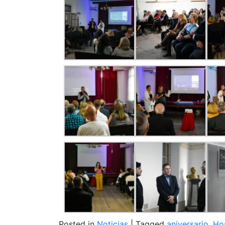
Posted in
Noticias
|
Tagged
aniversario
,
Hos