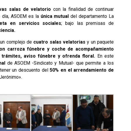
as salas de velatorio
con la finalidad de continuar
n día, ASOEM es la
única mutual
del departamento La
eta en servicios sociales
; bajo las premisas de
ciencia.
n un complejo de
cuatro salas velatorias
y un paquete
 con carroza fúnebre y coche de acompañamiento
trámites, aviso fúnebre y ofrenda floral.
En este
nal
de ASOEM -Sindicato y Mutual- que permite a los
obtener un descuento del
50% en el arrendamiento de
 Jerónimo».