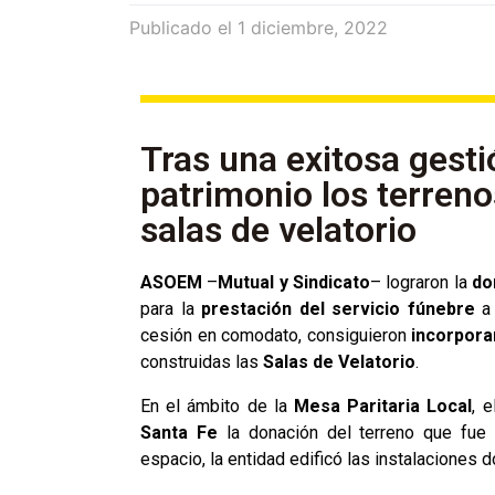
Publicado el
1 diciembre, 2022
Tras una exitosa gest
patrimonio los terren
salas de velatorio
ASOEM
–
Mutual y Sindicato
– lograron la
do
para la
prestación del servicio fúnebre
a 
cesión en comodato, consiguieron
incorpora
construidas las
Salas de Velatorio
.
En el ámbito de la
Mesa Paritaria Local
, 
Santa Fe
la donación del terreno que fue
espacio, la entidad edificó las instalaciones