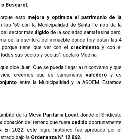
ro Boscarol.
porque esto
mejora y optimiza el patrimonio de la
 los ‘50 con la Municipalidad de Santa Fe nos da la
s del sector más
álgido
de la sociedad santafesina pero,
rma de la escritura del inmueble donde hoy están las 4
 porque tiene que ver con el
crecimiento
y con el
todos sus socios y socias”, declaró Medina.
 que dice Juan. Que se pueda llegar a un convenio y que
servicio creemos que es sumamente
valedero
y es
onjunto
entre la Municipalidad y la ASOEM. Estamos
 ámbito de la
Mesa Paritaria Local
, donde el Sindicato
la donación del terreno que fuera
cedido
oportunamente
 En 2022, este logro histórico fue aprobado por el
strado bajo la
Ordenanza N° 12.862.