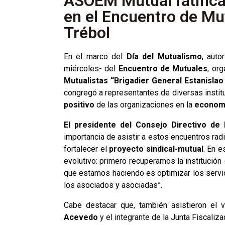
ASOEM Mutual ratifica 
en el Encuentro de Mut
Trébol
En el marco del
Día del Mutualismo
, auto
miércoles- del
Encuentro de Mutuales
, or
Mutualistas “Brigadier General Estanisla
congregó a representantes de diversas institu
positivo
de las organizaciones en la
economí
El presidente del Consejo Directivo de
importancia de asistir a estos encuentros rad
fortalecer el
proyecto sindical-mutual
. En e
evolutivo: primero recuperamos la institución 
que estamos haciendo es optimizar los servic
los asociados y asociadas”.
Cabe destacar que, también asistieron el v
Acevedo
y el integrante de la Junta Fiscaliz