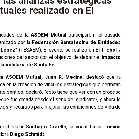
las alianzas estratégicas
uales realizado en El
ridades de la
ASOEM Mutual
participaron -el pasado
ganizado por la
Federación Santafesina de Entidades
o López”
(FESAEM). El evento se realizó en
El Trébol
y
ciones del sector con el objetivo de debatir el
impacto
a solidaria de Santa Fe
.
 la ASOEM Mutual, Juan R. Medina,
destacó que la
ica en la creación de vínculos estratégicos que permitan
ste sentido, declaró: “esto tiene que ver con un proceso
-que fue creada desde el seno del sindicato-, y ahora lo
ios y recursos para mejorar las condiciones de vida de
ocal titular
Santiago Graells
; la vocal titular
Luisina
adora
Diego Schmidt
.