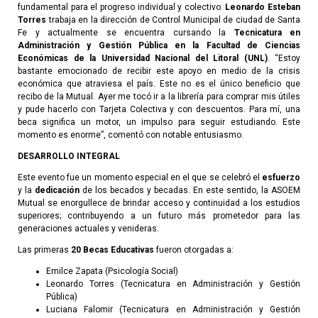
fundamental para el progreso individual y colectivo.
Leonardo Esteban
Torres
trabaja en la dirección de Control Municipal de ciudad de Santa
Fe y actualmente
se encuentra cursando la
Tecnicatura en
Administración y Gestión Pública en la Facultad de Ciencias
Económicas de la Universidad Nacional del Litoral (UNL)
. “Estoy
bastante emocionado de recibir este apoyo en medio de la crisis
económica que atraviesa el país. Este no es el único beneficio que
recibo de la Mutual. Ayer me tocó ir a la librería para comprar mis útiles
y pude hacerlo con Tarjeta Colectiva y con descuentos. Para mí, una
beca significa un motor, un impulso para seguir estudiando. Este
momento es enorme”, comentó con notable entusiasmo.
DESARROLLO INTEGRAL
Este evento fue un momento especial en el que se celebró el
esfuerzo
y la
dedicación
de los becados y becadas. En este sentido, la ASOEM
Mutual se enorgullece de brindar acceso y continuidad a los estudios
superiores; contribuyendo a un futuro más prometedor para las
generaciones actuales y venideras.
Las primeras
20 Becas Educativas
fueron otorgadas a:
Emilce Zapata (Psicología Social)
Leonardo Torres (Tecnicatura en Administración y Gestión
Pública)
Luciana Falomir (Tecnicatura en Administración y Gestión