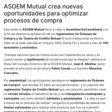
ASOEM Mutual crea nuevas
oportunidades para optimizar
procesos de compra
Esta tarde, la
ASOEM Mutual
llevó a cabo la
Asamblea Extraordinaria
con
el fin de obtener la aprobación de los
reglamentos de Órdenes de
Compra y de Tarjeta de Crédito Mutual
. El acto institucional se llevó a
cabo en la sede ubicada en Urquiza 1954 (Santa Fe) y reunió a más de
100
asociados y asociadas.
“Siempre decimos que las instituciones son importantes en tanto y en
cuanto tienen la
legitimación
de las personas que la integran”, destacó el
titular del Consejo Directivo de la ASOEM Mutual,
Juan R. Medina
, quien
presidió el acto junto al secretario
Pablo Casale
y el tesorero
Mauricio
Cuscueta
.
Por
unanimidad
, los participantes aprobaron el
reglamento de Órdenes
de Compra
-que llevaba 33 años sin actualizaciones- y la creación del
reglamento Tarjeta de Crédito Mutual
que, en conjunto, permitirán crear
un
círculo virtuoso
en beneficio de las y los
trabajadores municipales y
comunales
, así como también,
jubilados y pensionados
. “La idea es que -
a través de un proceso de tiempo- tengamos la posibilidad de obtener los
fondos suficientes
para realizar este proyecto que nos va a permitir
optimizar las compras de los y las asociadas y sus familiares.
Para