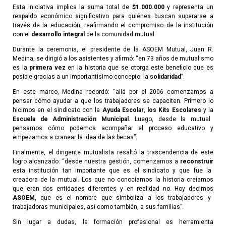
Esta iniciativa implica la suma total de
$1.000.000
y representa un
respaldo económico significativo para quiénes buscan superarse a
través de la educación, reafirmando el compromiso de la institución
con el
desarrollo integral
de la comunidad mutual.
Durante la ceremonia, el presidente de la ASOEM Mutual, Juan R.
Medina, se dirigió a los asistentes y afirmó: “en 73 años de mutualismo
es la
primera vez
en la historia que se otorga este beneficio que es
posible gracias a un importantísimo concepto: la
solidaridad
”.
En este marco, Medina recordó: “allá por el 2006 comenzamos a
pensar cómo ayudar a que los trabajadores se capaciten. Primero lo
hicimos en el sindicato con la
Ayuda Escolar
,
los Kits Escolares
y la
Escuela de Administración Municipal
. Luego, desde la mutual
pensamos cómo podemos acompañar el proceso educativo y
empezamos a cranear la idea de las becas”.
Finalmente, el dirigente mutualista resaltó la trascendencia de este
logro alcanzado: “desde nuestra gestión, comenzamos a
reconstruir
esta institución tan importante que es el sindicato y que fue la
creadora de la mutual. Los que no conocíamos la historia creíamos
que eran dos entidades diferentes y en realidad no. Hoy decimos
ASOEM
, que es el nombre que simboliza a los trabajadores y
trabajadoras municipales, así como también, a sus familias”.
Sin lugar a dudas, la formación profesional es herramienta