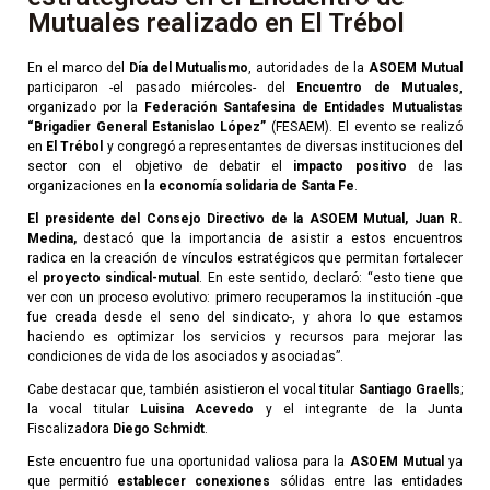
Mutuales realizado en El Trébol
En el marco del
Día del Mutualismo
, autoridades de la
ASOEM Mutual
participaron -el pasado miércoles- del
Encuentro de Mutuales
,
organizado por la
Federación Santafesina de Entidades Mutualistas
“Brigadier General Estanislao López”
(FESAEM). El evento se realizó
en
El Trébol
y congregó a representantes de diversas instituciones del
sector con el objetivo de debatir el
impacto positivo
de las
organizaciones en la
economía solidaria de Santa Fe
.
El presidente del Consejo Directivo de la ASOEM Mutual, Juan R.
Medina,
destacó que la importancia de asistir a estos encuentros
radica en la creación de vínculos estratégicos que permitan fortalecer
el
proyecto sindical-mutual
. En este sentido, declaró: “esto tiene que
ver con un proceso evolutivo: primero recuperamos la institución -que
fue creada desde el seno del sindicato-, y ahora lo que estamos
haciendo es optimizar los servicios y recursos para mejorar las
condiciones de vida de los asociados y asociadas”.
Cabe destacar que, también asistieron el vocal titular
Santiago Graells
;
la vocal titular
Luisina Acevedo
y el integrante de la Junta
Fiscalizadora
Diego Schmidt
.
Este encuentro fue una oportunidad valiosa para la
ASOEM Mutual
ya
que permitió
establecer conexiones
sólidas entre las entidades