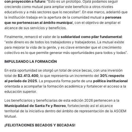
con proyección a futuro
: “Esto es un prototipo. Ojalá podamos seguir
creciendo como mutual para ampliar este beneficio a otros niveles
educativos y a más sectores que lo necesitan”. En ese marco, adelantó que
la institución trabaja en la apertura de la comunidad mutual a
personas
que no pertenezcan al ámbito municipa
l, con el objetivo de ampliar el
alcance de sus servicios y beneficios.
Finalmente, remarcó el valor de la
solidaridad como pilar fundamental
:
“este dinero es de todos los trabajadores y trabajadoras. La mutual existe
para mejorar la vida de la gente, y es clave entender que el crecimiento
colectivo es lo que permite generar más oportunidades para todos y todas”.
IMPULSANDO LA FORMACIÓN
En esta oportunidad se otorgó un total de once becas, con una inversión
total de
$2.413.400
, lo que representa un incremento del
30% respecto
al período de 2025
. La propuesta forma parte de una
política institucional
orientada a acompañar la formación académica y fortalecer el acceso a la
educación superior.
Los beneficiarios y beneficiarias de esta edición 2026 pertenecen a la
Municipalidad de Santa Fe y Recreo
, fortaleciendo así el alcance
territorial de la iniciativa dentro del ámbito de representación de la ASOEM
Mutual.
¡FELICITACIONES BECADOS Y BECADAS!