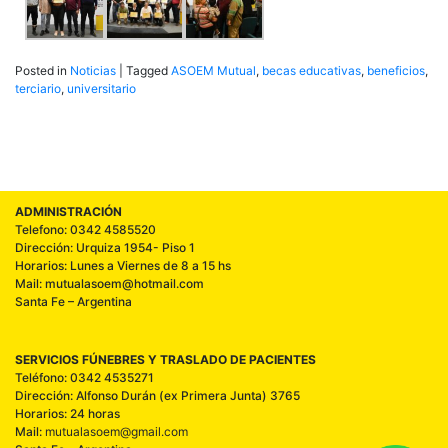
Posted in
Noticias
|
Tagged
ASOEM Mutual
,
becas educativas
,
beneficios
,
terciario
,
universitario
ADMINISTRACIÓN
Telefono: 0342 4585520
Dirección: Urquiza 1954- Piso 1
Horarios: Lunes a Viernes de 8 a 15 hs
Mail: mutualasoem@hotmail.com
Santa Fe – Argentina
SERVICIOS FÚNEBRES Y TRASLADO DE PACIENTES
Teléfono: 0342 4535271
Dirección: Alfonso Durán (ex Primera Junta) 3765
Horarios: 24 horas
Mail:
mutualasoem@gmail.com