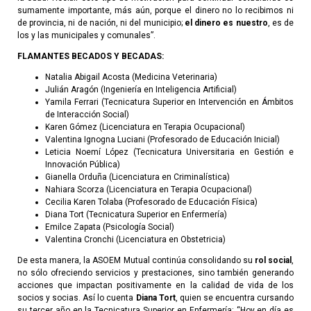
sumamente importante, más aún, porque el dinero no lo recibimos ni
de provincia, ni de nación, ni del municipio;
el dinero es nuestro
, es de
los y las municipales y comunales”.
FLAMANTES BECADOS Y BECADAS:
Natalia Abigail Acosta (Medicina Veterinaria)
Julián Aragón (Ingeniería en Inteligencia Artificial)
Yamila Ferrari (Tecnicatura Superior en Intervención en Ámbitos
de Interacción Social)
Karen Gómez (Licenciatura en Terapia Ocupacional)
Valentina Ignogna Luciani (Profesorado de Educación Inicial)
Leticia Noemí López (Tecnicatura Universitaria en Gestión e
Innovación Pública)
Gianella Orduña (Licenciatura en Criminalística)
Nahiara Scorza (Licenciatura en Terapia Ocupacional)
Cecilia Karen Tolaba (Profesorado de Educación Física)
Diana Tort (Tecnicatura Superior en Enfermería)
Emilce Zapata (Psicología Social)
Valentina Cronchi (Licenciatura en Obstetricia)
De esta manera, la ASOEM Mutual continúa consolidando su
rol social
,
no sólo ofreciendo servicios y prestaciones, sino también generando
acciones que impactan positivamente en la calidad de vida de los
socios y socias. Así lo cuenta
Diana Tort
, quien se encuentra cursando
su tercer año en la Tecnicatura Superior en Enfermería: “Hoy en día es