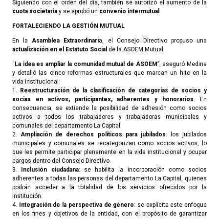
Siguiendo con el orden del día, también se autorizó el aumento de la
cuota societaria
y se aprobó un
convenio intermutual
.
FORTALECIENDO LA GESTIÓN MUTUAL
En la
Asamblea Extraordinari
a, el Consejo Directivo propuso una
actualización en el Estatuto Social
de la ASOEM Mutual.
“
La idea es ampliar la comunidad mutual de ASOEM
”, aseguró Medina
y detalló las cinco reformas estructurales que marcan un hito en la
vida institucional:
1.
Reestructuración de la clasificación de categorías de socios y
socias en activos, participantes, adherentes y honorarios
. En
consecuencia, se extiende la posibilidad de adhesión como socios
activos a todos los trabajadores y trabajadoras municipales y
comunales del departamento La Capital.
2.
Ampliación de derechos políticos para jubilados
: los jubilados
municipales y comunales se recategorizan como socios activos, lo
que les permite participar plenamente en la vida institucional y ocupar
cargos dentro del Consejo Directivo.
3.
Inclusión ciudadana
: se habilita la incorporación como socios
adherentes a todas las personas del departamento La Capital, quienes
podrán acceder a la totalidad de los servicios ofrecidos por la
institución.
4.
Integración de la perspectiva de género
: se explícita este enfoque
en los fines y objetivos de la entidad, con el propósito de garantizar