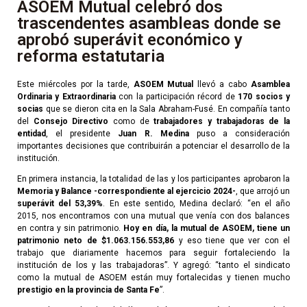
ASOEM Mutual celebró dos
trascendentes asambleas donde se
aprobó superávit económico y
reforma estatutaria
Este miércoles por la tarde,
ASOEM Mutual
llevó a cabo
Asamblea
Ordinaria y Extraordinaria
con la participación récord de
170 socios y
socias
que se dieron cita en la Sala Abraham-Fusé. En compañía tanto
del
Consejo Directivo
como de
trabajadores y trabajadoras de la
entidad
, el presidente
Juan R. Medina
puso a consideración
importantes decisiones que contribuirán a potenciar el desarrollo de la
institución.
En primera instancia, la totalidad de las y los participantes aprobaron la
Memoria y Balance -correspondiente al ejercicio 2024-
, que arrojó un
superávit del 53,39%
. En este sentido, Medina declaró: “en el año
2015, nos encontramos con una mutual que venía con dos balances
en contra y sin patrimonio.
Hoy en día, la mutual de ASOEM, tiene un
patrimonio neto de $1.063.156.553,86
y eso tiene que ver con el
trabajo que diariamente hacemos para seguir fortaleciendo la
institución de los y las trabajadoras”. Y agregó: “tanto el sindicato
como la mutual de ASOEM están muy fortalecidas y tienen mucho
prestigio en la provincia de Santa Fe
”.