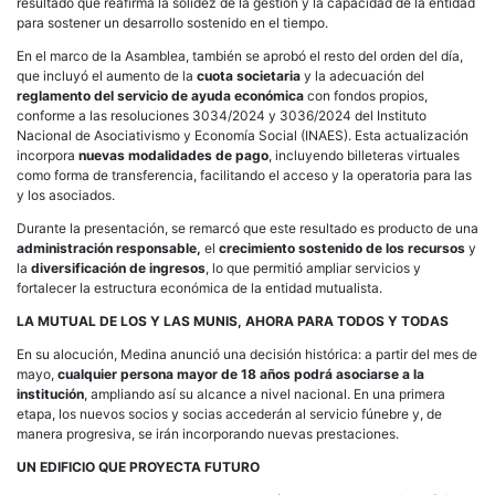
resultado que reafirma la solidez de la gestión y la capacidad de la entidad
para sostener un desarrollo sostenido en el tiempo.
En el marco de la Asamblea, también se aprobó el resto del orden del día,
que incluyó el aumento de la
cuota societaria
y la adecuación del
reglamento del servicio de ayuda económica
con fondos propios,
conforme a las resoluciones 3034/2024 y 3036/2024 del Instituto
Nacional de Asociativismo y Economía Social (INAES). Esta actualización
incorpora
nuevas modalidades de pago
, incluyendo billeteras virtuales
como forma de transferencia, facilitando el acceso y la operatoria para las
y los asociados.
Durante la presentación, se remarcó que este resultado es producto de una
administración responsable,
el
crecimiento sostenido de los recursos
y
la
diversificación de ingresos
, lo que permitió ampliar servicios y
fortalecer la estructura económica de la entidad mutualista.
LA MUTUAL DE LOS Y LAS MUNIS, AHORA PARA TODOS Y TODAS
En su alocución, Medina anunció una decisión histórica: a partir del mes de
mayo,
cualquier persona mayor de 18 años podrá asociarse a la
institución
, ampliando así su alcance a nivel nacional. En una primera
etapa, los nuevos socios y socias accederán al servicio fúnebre y, de
manera progresiva, se irán incorporando nuevas prestaciones.
UN EDIFICIO QUE PROYECTA FUTURO