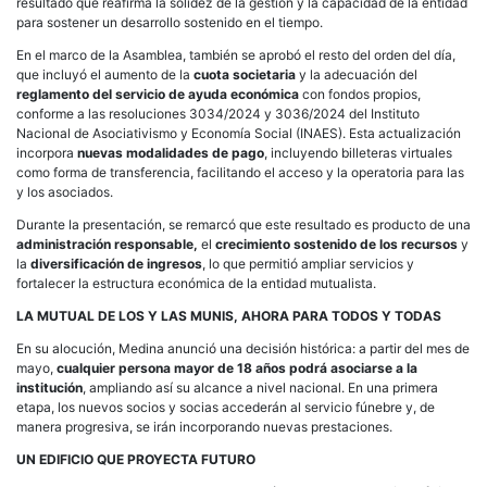
resultado que reafirma la solidez de la gestión y la capacidad de la entidad
para sostener un desarrollo sostenido en el tiempo.
En el marco de la Asamblea, también se aprobó el resto del orden del día,
que incluyó el aumento de la
cuota societaria
y la adecuación del
reglamento del servicio de ayuda económica
con fondos propios,
conforme a las resoluciones 3034/2024 y 3036/2024 del Instituto
Nacional de Asociativismo y Economía Social (INAES). Esta actualización
incorpora
nuevas modalidades de pago
, incluyendo billeteras virtuales
como forma de transferencia, facilitando el acceso y la operatoria para las
y los asociados.
Durante la presentación, se remarcó que este resultado es producto de una
administración responsable,
el
crecimiento sostenido de los recursos
y
la
diversificación de ingresos
, lo que permitió ampliar servicios y
fortalecer la estructura económica de la entidad mutualista.
LA MUTUAL DE LOS Y LAS MUNIS, AHORA PARA TODOS Y TODAS
En su alocución, Medina anunció una decisión histórica: a partir del mes de
mayo,
cualquier persona mayor de 18 años podrá asociarse a la
institución
, ampliando así su alcance a nivel nacional. En una primera
etapa, los nuevos socios y socias accederán al servicio fúnebre y, de
manera progresiva, se irán incorporando nuevas prestaciones.
UN EDIFICIO QUE PROYECTA FUTURO