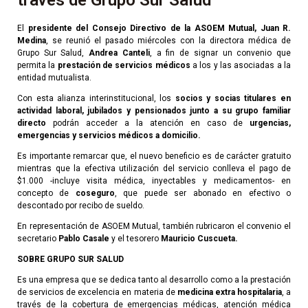
través de Grupo Sur Salud
El
presidente del Consejo Directivo de la ASOEM Mutual, Juan R.
Medina
, se reunió el pasado miércoles con la directora médica de
Grupo Sur Salud,
Andrea Canteli
, a fin de signar un convenio que
permita la
prestación de servicios médicos
a los y las asociadas a la
entidad mutualista.
Con esta alianza interinstitucional, los
socios y socias titulares en
actividad laboral, jubilados y pensionados junto a su grupo familiar
directo
podrán acceder a la atención en caso de
urgencias,
emergencias y servicios médicos a domicilio.
Es importante remarcar que, el nuevo beneficio es de carácter gratuito
mientras que la efectiva utilización del servicio conlleva el pago de
$1.000 -incluye visita médica, inyectables y medicamentos- en
concepto de
coseguro
, que puede ser abonado en efectivo o
descontado por recibo de sueldo.
En representación de ASOEM Mutual, también rubricaron el convenio el
secretario
Pablo Casale
y el tesorero
Mauricio Cuscueta.
SOBRE GRUPO SUR SALUD
Es una empresa que se dedica tanto al desarrollo como a la prestación
de servicios de excelencia en materia de
medicina extra hospitalaria
, a
través de la cobertura de emergencias médicas, atención médica