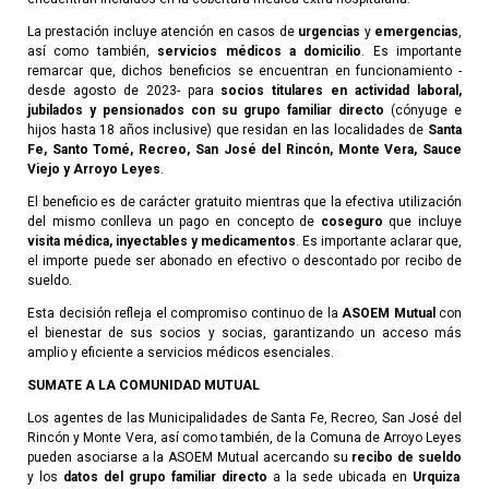
La prestación incluye atención en casos de
urgencias
y
emergencias
,
así como también,
servicios médicos a domicilio
. Es importante
remarcar que, dichos beneficios se encuentran en funcionamiento -
desde agosto de 2023- para
socios titulares en actividad laboral,
jubilados y pensionados con su grupo familiar directo
(cónyuge e
hijos hasta 18 años inclusive) que residan en las localidades de
Santa
Fe, Santo Tomé, Recreo, San José del Rincón, Monte Vera, Sauce
Viejo y Arroyo Leyes
.
El beneficio es de carácter gratuito mientras que la efectiva utilización
del mismo conlleva un pago en concepto de
coseguro
que
incluye
visita médica, inyectables y medicamentos
. Es importante aclarar que,
el importe puede ser abonado en efectivo o descontado por recibo de
sueldo.
Esta decisión refleja el compromiso continuo de la
ASOEM Mutual
con
el bienestar de sus socios y socias, garantizando un acceso más
amplio y eficiente a servicios médicos esenciales.
SUMATE A LA COMUNIDAD MUTUAL
Los agentes de las Municipalidades de Santa Fe, Recreo, San José del
Rincón y Monte Vera, así como también, de la Comuna de Arroyo Leyes
pueden asociarse a la ASOEM Mutual acercando su
recibo de sueldo
y los
datos del grupo familiar directo
a la sede ubicada en
Urquiza