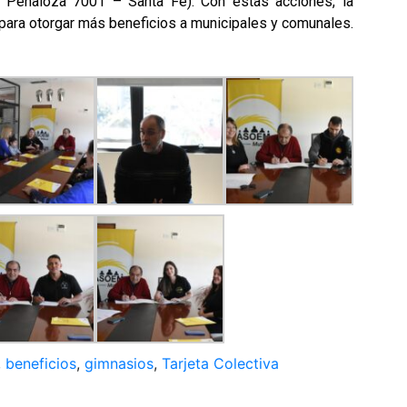
 Peñaloza 7001 – Santa Fe). Con estas acciones, la
ara otorgar más beneficios a municipales y comunales.
,
beneficios
,
gimnasios
,
Tarjeta Colectiva