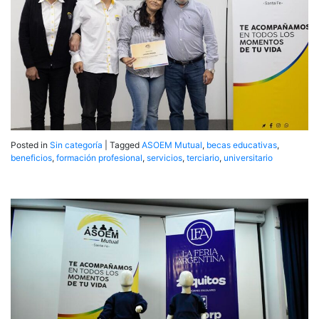
Posted in
Sin categoría
|
Tagged
ASOEM Mutual
,
becas educativas
,
beneficios
,
formación profesional
,
servicios
,
terciario
,
universitario