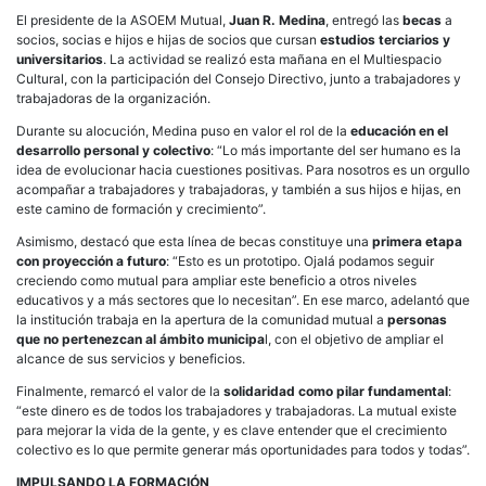
El presidente de la ASOEM Mutual,
Juan R. Medina
, entregó las
becas
a
socios, socias e hijos e hijas de socios que cursan
estudios terciarios y
universitarios
. La actividad se realizó esta mañana en el Multiespacio
Cultural, con la participación del Consejo Directivo, junto a trabajadores y
trabajadoras de la organización.
Durante su alocución, Medina puso en valor el rol de la
educación en el
desarrollo personal y colectivo
: “Lo más importante del ser humano es la
idea de evolucionar hacia cuestiones positivas. Para nosotros es un orgullo
acompañar a trabajadores y trabajadoras, y también a sus hijos e hijas, en
este camino de formación y crecimiento”.
Asimismo, destacó que esta línea de becas constituye una
primera etapa
con proyección a futuro
: “Esto es un prototipo. Ojalá podamos seguir
creciendo como mutual para ampliar este beneficio a otros niveles
educativos y a más sectores que lo necesitan”. En ese marco, adelantó que
la institución trabaja en la apertura de la comunidad mutual a
personas
que no pertenezcan al ámbito municipa
l, con el objetivo de ampliar el
alcance de sus servicios y beneficios.
Finalmente, remarcó el valor de la
solidaridad como pilar fundamental
:
“este dinero es de todos los trabajadores y trabajadoras. La mutual existe
para mejorar la vida de la gente, y es clave entender que el crecimiento
colectivo es lo que permite generar más oportunidades para todos y todas”.
IMPULSANDO LA FORMACIÓN