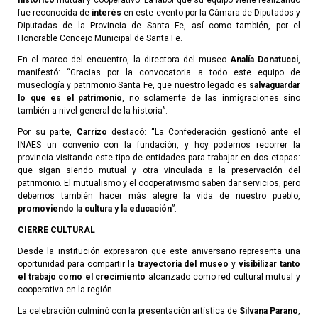
histórico
mutual y cooperativo. La labor que su equipo viene realizando
fue reconocida de
interés
en este evento por la Cámara de Diputados y
Diputadas de la Provincia de Santa Fe, así como también, por el
Honorable Concejo Municipal de Santa Fe.
En el marco del encuentro, la directora del museo
Analía Donatucci
,
manifestó: “Gracias por la convocatoria a todo este equipo de
museología y patrimonio Santa Fe, que nuestro legado es
salvaguardar
lo que es el patrimonio
, no solamente de las inmigraciones sino
también a nivel general de la historia”.
Por su parte,
Carrizo
destacó: “La Confederación gestionó ante el
INAES un convenio con la fundación, y hoy podemos recorrer la
provincia visitando este tipo de entidades para trabajar en dos etapas:
que sigan siendo mutual y otra vinculada a la preservación del
patrimonio. El mutualismo y el cooperativismo saben dar servicios, pero
debemos también hacer más alegre la vida de nuestro pueblo,
promoviendo la cultura y la educación
”.
CIERRE CULTURAL
Desde la institución expresaron que este aniversario representa una
oportunidad para compartir la
trayectoria del museo
y
visibilizar tanto
el trabajo como el crecimiento
alcanzado como red cultural mutual y
cooperativa en la región.
La celebración culminó con la presentación artística de
Silvana Parano
,