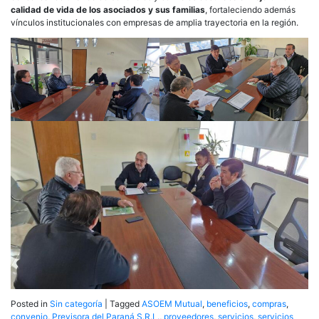
calidad de vida de los asociados y sus familias
, fortaleciendo además
vínculos institucionales con empresas de amplia trayectoria en la región.
Posted in
Sin categoría
|
Tagged
ASOEM Mutual
,
beneficios
,
compras
,
convenio
,
Previsora del Paraná S.R.L.
,
proveedores
,
servicios
,
servicios