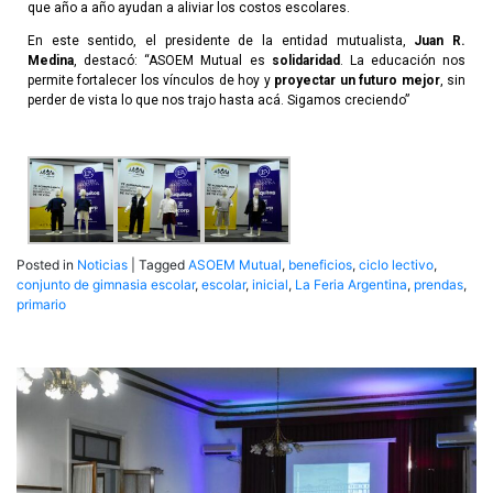
que año a año ayudan a aliviar los costos escolares.
En este sentido, el presidente de la entidad mutualista,
Juan R.
Medina
, destacó: “ASOEM Mutual es
solidaridad
. La educación nos
permite fortalecer los vínculos de hoy y
proyectar un futuro mejor
, sin
perder de vista lo que nos trajo hasta acá. Sigamos creciendo”
Posted in
Noticias
|
Tagged
ASOEM Mutual
,
beneficios
,
ciclo lectivo
,
conjunto de gimnasia escolar
,
escolar
,
inicial
,
La Feria Argentina
,
prendas
,
primario