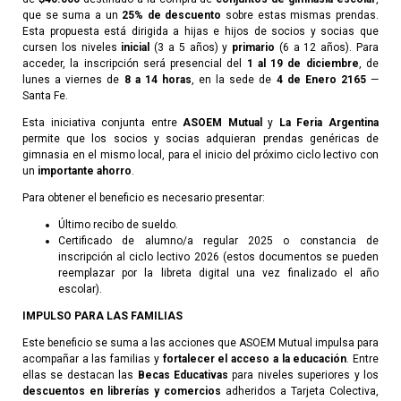
que se suma a un
25% de descuento
sobre estas mismas prendas.
Esta propuesta está dirigida a hijas e hijos de socios y socias que
cursen los niveles
inicial
(3 a 5 años) y
primario
(6 a 12 años). Para
acceder, la inscripción será presencial del
1 al 19 de diciembre
, de
lunes a viernes de
8 a 14 horas
, en la sede de
4 de Enero 2165
—
Santa Fe.
Esta iniciativa conjunta entre
ASOEM Mutual
y
La Feria Argentina
permite que los socios y socias adquieran prendas genéricas de
gimnasia en el mismo local, para el inicio del próximo ciclo lectivo con
un
importante ahorro
.
Para obtener el beneficio es necesario presentar:
Último recibo de sueldo.
Certificado de alumno/a regular 2025 o constancia de
inscripción al ciclo lectivo 2026 (estos documentos se pueden
reemplazar por la libreta digital una vez finalizado el año
escolar).
IMPULSO PARA LAS FAMILIAS
Este beneficio se suma a las acciones que ASOEM Mutual impulsa para
acompañar a las familias y
fortalecer el acceso a la educación
. Entre
ellas se destacan las
Becas Educativas
para niveles superiores y los
descuentos en librerías y comercios
adheridos a Tarjeta Colectiva,