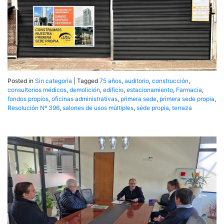
Posted in
Sin categoría
|
Tagged
75 años
,
auditorio
,
construcción
,
consultorios médicos
,
demolición
,
edificio
,
estacionamiento
,
Farmacia
,
fondos propios
,
oficinas administrativas
,
primera sede
,
primera sede propia
,
Resolución Nº 396
,
salones de usos múltiples
,
sede propia
,
terraza