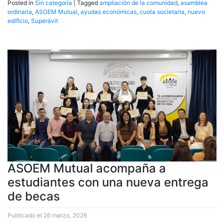
Posted in
Sin categoría
|
Tagged
ampliación de la comunidad
,
asamblea
ordinaria
,
ASOEM Mutual
,
ayudas económicas
,
cuota societaria
,
nuevo
edificio
,
Superávit
ASOEM Mutual acompaña a
estudiantes con una nueva entrega
de becas
Publicado el
26 marzo, 2026