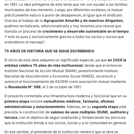
en 1951. La idea primigenia de esto tenía que ver con ayudar a las familias
municipales de ese momento. Luego, por diferentes avatares, la mutual
prácticamente estuvo a punto de desaparecer, al igual que el sindicato.
Gracias al trabajo de la
Agrupación Amarilla y de nuestros dirigentes
,
pudimos revitalizarla, refuncionalizarla y hoy tenemos una mutual que
transita un proceso de
crecimiento y desarrollo sustentable en el tiempo
.
Y esto es pura y exclusivamente gracias a todos los socios y socias que
entendieron el mensaje”.
75 AÑOS DE HISTORIA QUE SE SIGUE ESCRIBIENDO
El inicio de esta obra adquiere un significado especial, ya que
en 2026 la
entidad celebra 75 años de vida institucional
, desde que el entonces
Instituto Nacional de Acción Mutual (INAM), posteriormente Instituto
Nacional de Asociativismo y Economía Social (INAES), reconoció y
autorizó el funcionamiento de ASOEM como asociación mutual mediante
la
Resolución Nº 396
, el 2 de octubre de 1951.
El proyecto contempla una infraestructura moderna y funcional que en su
primera etapa
incluirá
consultorios médicos, farmacia, oficinas
administrativas y estacionamiento
. Ademas, en su
segunda etapa
está
prevista la construcción de
salones de usos múltiples (SUM), auditorio y
terraza
, con el objetivo de seguir ampliando y fortaleciendo los servicios
que la institución brinda a sus socios, socias y a la comunidad en general.
En ese sentido, el presidente de la institución remarcó que la obra se