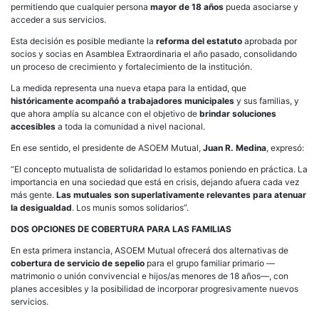
permitiendo que cualquier persona
mayor de 18 años
pueda asociarse y
acceder a sus servicios.
Esta decisión es posible mediante la
reforma del estatuto
aprobada por
socios y socias en Asamblea Extraordinaria el año pasado, consolidando
un proceso de crecimiento y fortalecimiento de la institución.
La medida representa una nueva etapa para la entidad, que
históricamente acompañó a trabajadores municipales
y sus familias, y
que ahora amplía su alcance con el objetivo de
brindar soluciones
accesibles
a toda la comunidad a nivel nacional.
En ese sentido, el presidente de ASOEM Mutual,
Juan R. Medina
, expresó:
“El concepto mutualista de solidaridad lo estamos poniendo en práctica. La
importancia en una sociedad que está en crisis, dejando afuera cada vez
más gente.
Las mutuales son superlativamente relevantes para atenuar
la desigualdad
. Los munis somos solidarios”.
DOS OPCIONES DE COBERTURA PARA LAS FAMILIAS
En esta primera instancia, ASOEM Mutual ofrecerá dos alternativas de
cobertura de servicio de sepelio
para el grupo familiar primario —
matrimonio o unión convivencial e hijos/as menores de 18 años—, con
planes accesibles y la posibilidad de incorporar progresivamente nuevos
servicios.