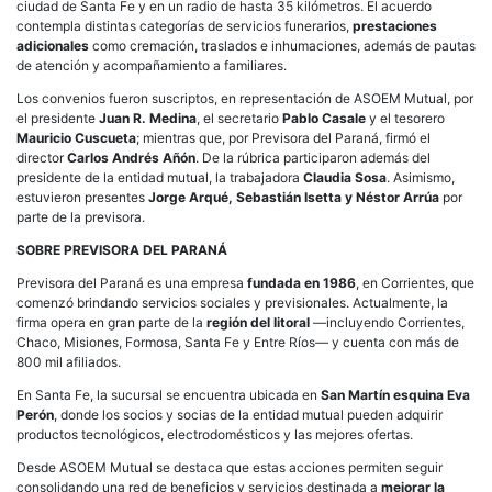
ciudad de Santa Fe y en un radio de hasta 35 kilómetros. El acuerdo
contempla distintas categorías de servicios funerarios,
prestaciones
adicionales
como cremación, traslados e inhumaciones, además de pautas
de atención y acompañamiento a familiares.
Los convenios fueron suscriptos, en representación de ASOEM Mutual, por
el presidente
Juan R. Medina
, el secretario
Pablo Casale
y el tesorero
Mauricio Cuscueta
; mientras que, por Previsora del Paraná, firmó el
director
Carlos Andrés Añón
. De la rúbrica participaron además del
presidente de la entidad mutual, la trabajadora
Claudia Sosa
. Asimismo,
estuvieron presentes
Jorge Arqué, Sebastián Isetta y Néstor Arrúa
por
parte de la previsora.
SOBRE PREVISORA DEL PARANÁ
Previsora del Paraná es una empresa
fundada en 1986
, en Corrientes, que
comenzó brindando servicios sociales y previsionales. Actualmente, la
firma opera en gran parte de la
región del litoral
—incluyendo Corrientes,
Chaco, Misiones, Formosa, Santa Fe y Entre Ríos— y cuenta con más de
800 mil afiliados.
En Santa Fe, la sucursal se encuentra ubicada en
San Martín esquina Eva
Perón
, donde los socios y socias de la entidad mutual pueden adquirir
productos tecnológicos, electrodomésticos y las mejores ofertas.
Desde ASOEM Mutual se destaca que estas acciones permiten seguir
consolidando una red de beneficios y servicios destinada a
mejorar la