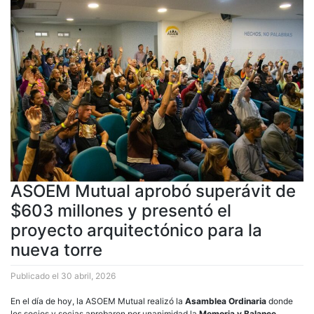
ASOEM Mutual aprobó superávit de
$603 millones y presentó el
proyecto arquitectónico para la
nueva torre
Publicado el
30 abril, 2026
En el día de hoy, la ASOEM Mutual realizó la
Asamblea Ordinaria
donde
los socios y socias aprobaron por unanimidad la
Memoria y Balance