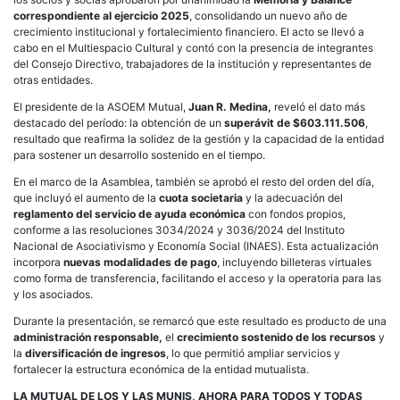
correspondiente al ejercicio 2025
, consolidando un nuevo año de
crecimiento institucional y fortalecimiento financiero. El acto se llevó a
cabo en el Multiespacio Cultural y contó con la presencia de integrantes
del Consejo Directivo, trabajadores de la institución y representantes de
otras entidades.
El presidente de la ASOEM Mutual,
Juan R. Medina,
reveló el dato más
destacado del período: la obtención de un
superávit de $603.111.506
,
resultado que reafirma la solidez de la gestión y la capacidad de la entidad
para sostener un desarrollo sostenido en el tiempo.
En el marco de la Asamblea, también se aprobó el resto del orden del día,
que incluyó el aumento de la
cuota societaria
y la adecuación del
reglamento del servicio de ayuda económica
con fondos propios,
conforme a las resoluciones 3034/2024 y 3036/2024 del Instituto
Nacional de Asociativismo y Economía Social (INAES). Esta actualización
incorpora
nuevas modalidades de pago
, incluyendo billeteras virtuales
como forma de transferencia, facilitando el acceso y la operatoria para las
y los asociados.
Durante la presentación, se remarcó que este resultado es producto de una
administración responsable,
el
crecimiento sostenido de los recursos
y
la
diversificación de ingresos
, lo que permitió ampliar servicios y
fortalecer la estructura económica de la entidad mutualista.
LA MUTUAL DE LOS Y LAS MUNIS, AHORA PARA TODOS Y TODAS